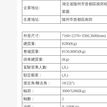
湖北省隨州市曾都區南郊
企業地址:
業園
生產地址:
隨州市曾都區南郊
外形尺寸:
7160×2370×3500,3600(mm)
總質量:
8280(Kg)
整備質量:
8150,8085(Kg)
掛車總質量:
(Kg)
駕駛室乘人數:
(人)
額定載客：
(人)
接近角/離去角：
18/22(°)
軸荷：
3000/5280(Kg)
軸數：
2
油耗：
(L/100Km)