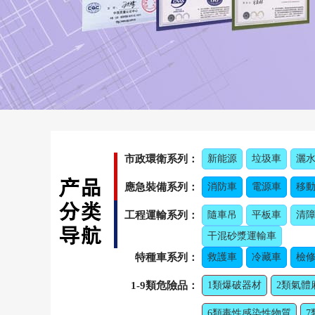
市政環衛系列：
新能源
垃圾車
灑
應急裝備系列：
消防車
電源車
移
工程運輸系列：
隨車吊
平板車
清
干混砂漿運輸車
特種車系列：
救護車
冷藏車
檢修
1-9類危險品：
1類爆破器材
2類氣體
6類毒性感染性物質
7