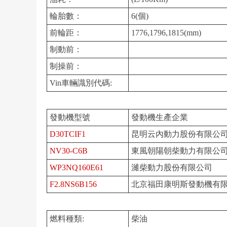
輪胎數：
6(個)
前輪距：
1776,1796,1815(mm)
制動前：
制操前：
Vin車輛識別代碼:
發動機型號
發動機生產企業
D30TCIF1
昆明云內動力股份有限公
NV30-C6B
東風朝陽朝柴動力有限公
WP3NQ160E61
濰柴動力股份有限公司
F2.8NS6B156
北京福田康明斯發動機有
燃料種類:
柴油