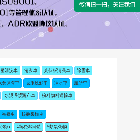
高壓清洗車
清淤車
光伏板清洗車
除雪車
飲食保障車
被服洗滌車
凈水車
廁所車
水泥凈漿灑布車
粉料物料運輸車
舞臺車
核酸采樣車
(3類)
4類易燃固體
5類氧化物