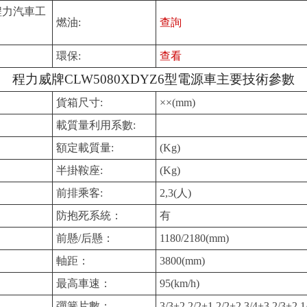
程力汽車工
燃油:
查詢
環保:
查看
程力威牌CLW5080XDYZ6型電源車主要技術參數
貨箱尺寸:
××(mm)
載質量利用系數:
額定載質量:
(Kg)
半掛鞍座:
(Kg)
前排乘客:
2,3(人)
防抱死系統：
有
前懸/后懸：
1180/2180(mm)
軸距：
3800(mm)
最高車速：
95(km/h)
彈簧片數：
3/3+2,2/2+1,2/2+2,3/4+3,2/3+2,1