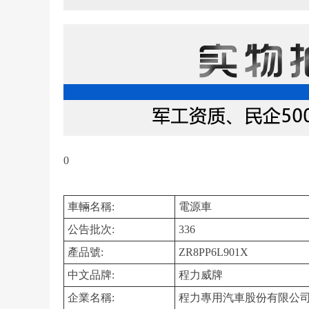
0
車輛名稱:
電源車
公告批次:
336
產品號:
ZR8PP6L901X
中文品牌:
程力威牌
企業名稱:
程力專用汽車股份有限公