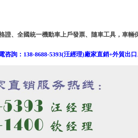
格證、全國統一機動車上戶發票、隨車工具，車輛
！
：138-8688-5393(汪經理)廠家直銷+外貿出