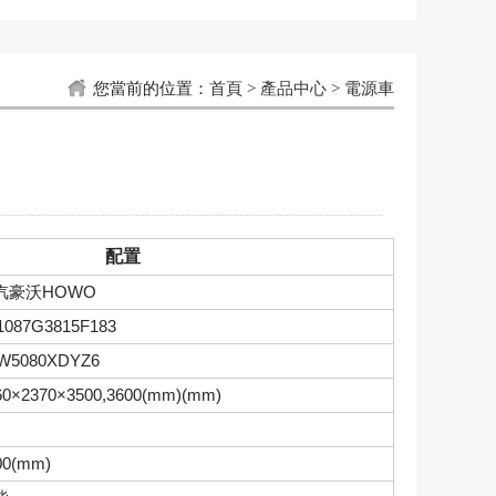
您當前的位置：
首頁
>
產品中心
>
電源車
配置
汽豪沃HOWO
1087G3815F183
W5080XDYZ6
60×2370×3500,3600(mm)(mm)
00(mm)