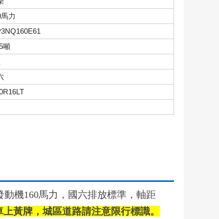
柴
0馬力
3NQ160E61
15噸
噸
六
50R16LT
E61發動機160馬力，國六排放標準，軸距
車上黃牌，城區道路請注意限行標識。