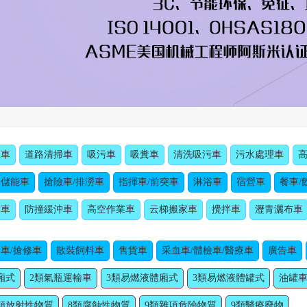
水車
道路清掃車
吸污車
吸糞車
清洗吸污車
污水處理車
動儲能車
搶險車/排澇車
指揮車/前突車
淋浴車
宿營車
餐車/
障車
防撞緩沖車
高空作業車
云梯搬家車
攪拌車
瀝青灑布車
車/搶修車
散裝飼料車
售貨車
采血車/體檢車/醫療車
廣告車
廂式
2類氣瓶運輸車
3類易燃液體廂式
3類易燃液體罐式
油罐車
類放射性物質
8類腐蝕性物質
9類雜項危險物質
9類醫療廢物