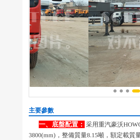
主要參數
一、底盤配置：
采用重汽豪沃HOWOZ
3800(mm)，整備質量8.15噸，額