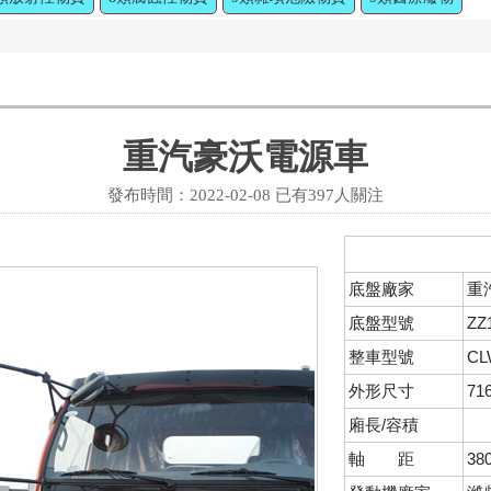
重汽豪沃電源車
發布時間：2022-02-08 已有
397人關注
底盤廠家
重
底盤型號
ZZ
整車型號
CL
外形尺寸
71
廂長/容積
軸 距
38