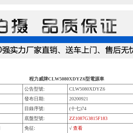
程力威牌CLW5080XDYZ6型電源車
公告型號:
CLW5080XDYZ6
發布日期:
20200921
目錄序號:
(十七)74
底盤型號:
ZZ1087G3815F183
司
免征:
√
查看