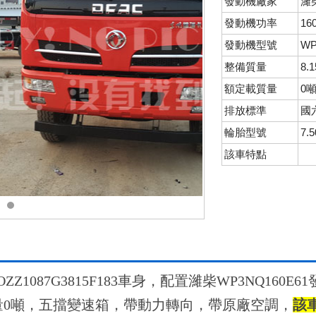
發動機廠家
濰
發動機功率
16
發動機型號
WP
整備質量
8.
額定載質量
0
排放標準
國
輪胎型號
7.
該車特點
Z1087G3815F183車身，配置濰柴WP3NQ160
定載質量0噸，五擋變速箱，帶動力轉向，帶原廠空調，
該