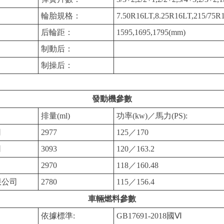
輪胎規格：
7.50R16LT,8.25R16LT,215/75R1
后輪距：
1595,1695,1795(mm)
制動后：
制操后：
發動機參數
排量(ml)
功率(kw)／馬力(PS):
司
2977
125／170
司
3093
120／163.2
2970
118／160.48
限公司
2780
115／156.4
車輛燃料參數
依據標準:
GB17691-2018國Ⅵ