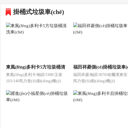
掛桶式垃圾車(chē)
東風(fēng)多利卡5方垃圾桶清
福田祥菱側(cè)掛桶垃圾車(c
東風(fēng)多利卡/軸距3308/玉柴
福田祥菱/軸距3070/哈爾濱東安1
洗車(chē)
103/140馬力發(fā)動(dòng)機(jī)
馬力發(fā)動(dòng)機(jī)