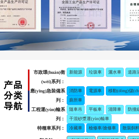
市政環(huán)衛
新能源
垃圾車
灑水車
道路
(wèi)系列：
應(yīng)急裝備系
消防車
電源車
移動(dòng)儲(c
列：
廁所車
工程運(yùn)輸系
隨車吊
平板車
清障車
防撞
列：
干混砂漿運(yùn)輸車
特種車系列：
冷藏車
檢修車/搶修車
散裝飼