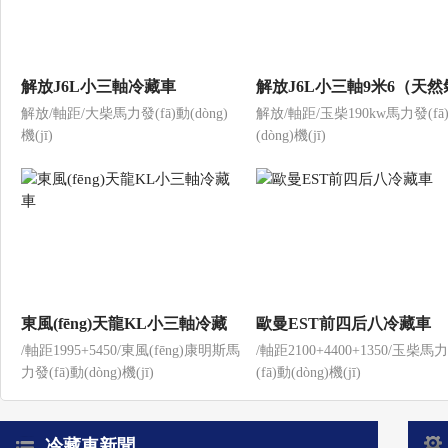
解放J6L小三軸冷藏車
解放J6L小三軸9米6（天然
解放/軸距/大柴馬力發(fā)動(dòng)
解放/軸距/玉柴190kw馬力發(fā
冷藏車
機(jī)
(dòng)機(jī)
東風(fēng)天龍KL小三軸冷藏
歐曼EST前四后八冷藏車
/軸距1995+5450/東風(fēng)康明斯馬
/軸距2100+4400+1350/玉柴馬
車
力發(fā)動(dòng)機(jī)
(fā)動(dòng)機(jī)
冷藏車新聞