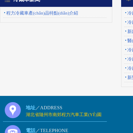
程力冷藏車產(chǎn)品特點(diǎn)介紹
冷
冷
新
醫
冷
方
冷
冷
新
地址
／ADDRESS
湖北省隨州市南郊程力汽車工業(YÈ)園
電話
／TELEPHONE