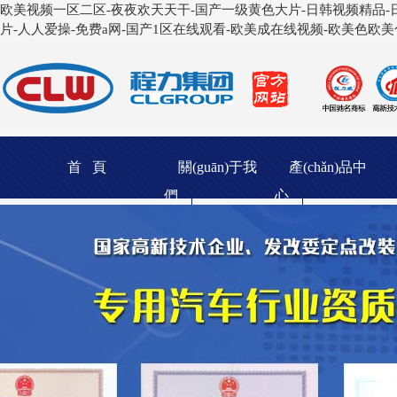
欧美视频一区二区-夜夜欢天天干-国产一级黄色大片-日韩视频精品-日
片-人人爱操-免费a网-国产1区在线观看-欧美成在线视频-欧美色欧
首 頁
關(guān)于我
產(chǎn)品中
們
心