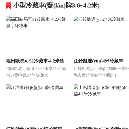
小型冷藏車(藍(lán)牌3.6~4.2米)
福田歐馬可S1冷藏車-4.2米貨
江鈴凱運(yùn)4米冷藏車
福田歐馬可/軸距3360/玉柴115/155
江鈴凱運(yùn)/軸距3360/玉柴95/
廂，冷凍車
馬力發(fā)動(dòng)機(jī)
馬力發(fā)動(dòng)機(jī)