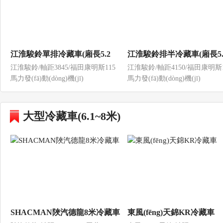
江淮駿鈴單排冷藏車(廂長5.2
江淮駿鈴排半冷藏車(廂長5.
江淮駿鈴/軸距3845/福田康明斯115
江淮駿鈴/軸距4150/福田康明斯1
米)
米)
馬力發(fā)動(dòng)機(jī)
馬力發(fā)動(dòng)機(jī)
大型冷藏車(6.1~8米)
SHACMAN陜汽德龍8米冷藏車
東風(fēng)天錦KR冷藏車