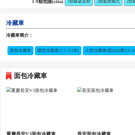
1-9類危險(xiǎn)
1類爆破器材
2類氣體廂式
2類
品：
6類毒性感染性物質(zhì)
7類放射性
冷藏車
冷藏車簡介：
面包冷藏車
微型冷藏車(2.5~3.5米)
小型冷藏車(藍(lán)牌3.6~4
面包冷藏車
重慶長安V3面包冷藏車
長安面包冷藏車