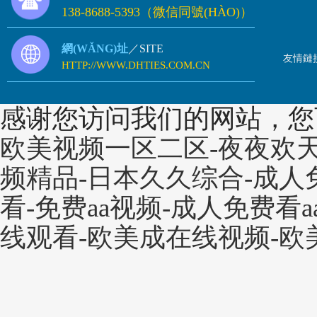
138-8688-5393（微信同號(HÀO)）
網(WǍNG)址
／SITE
友情鏈
HTTP://WWW.DHTIES.COM.CN
感谢您访问我们的网站，您
欧美视频一区二区-夜夜欢天
频精品-日本久久综合-成人
看-免费aa视频-成人免费看a
线观看-欧美成在线视频-欧