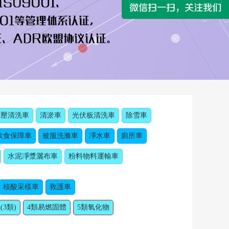
高壓清洗車
清淤車
光伏板清洗車
除雪車
飲食保障車
被服洗滌車
凈水車
廁所車
水泥凈漿灑布車
粉料物料運輸車
核酸采樣車
救護車
(3類)
4類易燃固體
5類氧化物