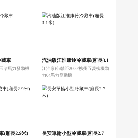
冷藏車
汽油版江淮康鈴冷藏車(廂長3.1
50/玉柴馬力發動機
江淮康鈴/軸距2600/柳州五菱柳機動
米)
力64馬力發動機
(廂長2.9米)
長安單輪小型冷藏車(廂長2.7