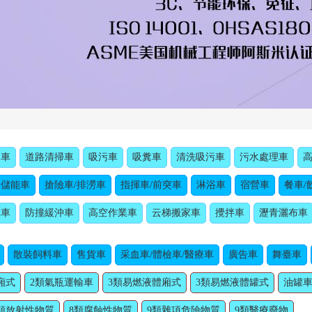
水車
道路清掃車
吸污車
吸糞車
清洗吸污車
污水處理車
動儲能車
搶險車/排澇車
指揮車/前突車
淋浴車
宿營車
餐車/
障車
防撞緩沖車
高空作業車
云梯搬家車
攪拌車
瀝青灑布車
散裝飼料車
售貨車
采血車/體檢車/醫療車
廣告車
舞臺車
廂式
2類氣瓶運輸車
3類易燃液體廂式
3類易燃液體罐式
油罐車
類放射性物質
8類腐蝕性物質
9類雜項危險物質
9類醫療廢物