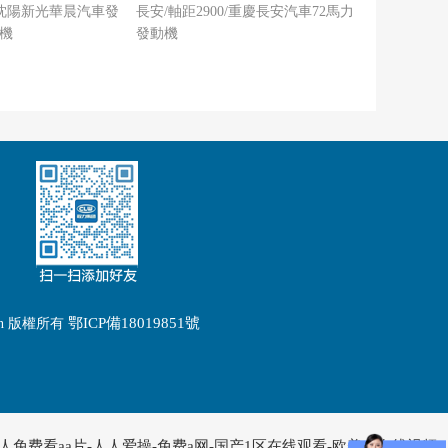
0/沈陽新光華晨汽車發
長安/軸距2900/重慶長安汽車72馬力
米)
動機
發動機
鄂ICP備18019851號
om.cn 版權所有
免费看aa片-人人爱操-免费a网-国产1区在线观看-欧美成在线视频-