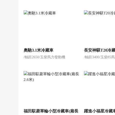
奧馳3.1米冷藏車
長安神騏T20冷
/軸距2650/玉柴馬力發動機
/軸距3400/玉柴8
福田馭菱單輪小型冷藏車(廂長
躍進小福星冷藏車(