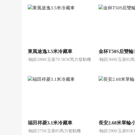
東風途逸3.5米冷藏車
金杯T50S后雙輪
/軸距2800/玉柴79.5KW馬力發動機
/軸距3600/玉柴8
福田祥菱3.1米冷藏車
長安2.68米單輪
/軸距2750/玉柴85馬力發動機
/軸距2900/玉柴8