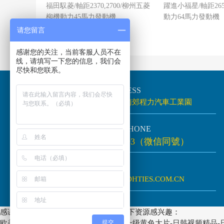
福田馭菱/軸距2370,2700/柳州五菱
躍進小福星/軸距26
2.6米)
柳機動力45馬力發動機
動力64馬力發動機
请您留言
感谢您的关注，当前客服人员不在
线，请填写一下您的信息，我们会
尽快和您联系。
地址
／ADDRESS
湖北省隨州市南郊程力汽車工業園
電話
／TELEPHONE
138-8688-5393（微信同號）
網址
／SITE
HTTP://WWW.DHTIES.COM.CN
感谢您访问我们的网站，您可能还对以下资源感兴趣：
欧美视频一区二区-夜夜欢天天干-国产一级黄色大片-日韩视频精品-日
提交