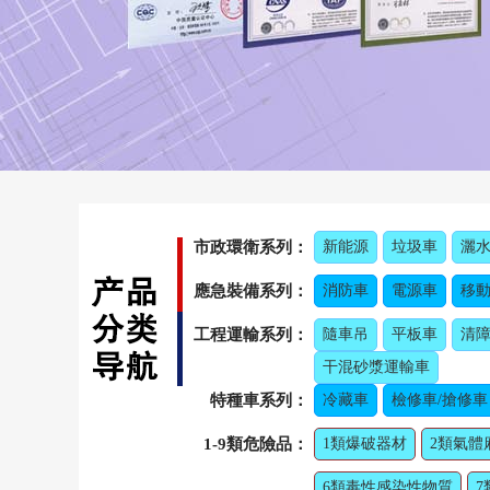
市政環衛系列：
新能源
垃圾車
灑
應急裝備系列：
消防車
電源車
移
工程運輸系列：
隨車吊
平板車
清
干混砂漿運輸車
特種車系列：
冷藏車
檢修車/搶修車
1-9類危險品：
1類爆破器材
2類氣體
6類毒性感染性物質
7