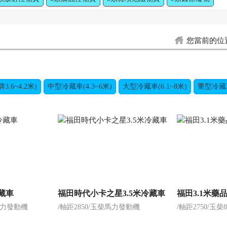
您當前的位
.6~4.2米)
中型冷藏車(4.3~6米)
大型冷藏車(6.1~8米)
重型冷藏車(
冷藏車
福田時代小卡之星3.5米冷藏車
福田3.1米藥
5馬力發動機
/軸距2850/玉柴馬力發動機
/軸距2750/玉