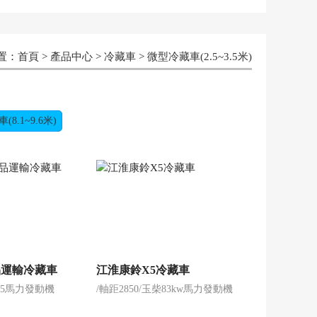
置：
首頁
>
產品中心
>
冷藏車
>
微型冷藏車(2.5~3.5米)
8.1~9.6米)
品運輸冷藏車
江淮康鈴X5冷藏車
柴85馬力發動機
/軸距2850/玉柴83kw馬力發動機