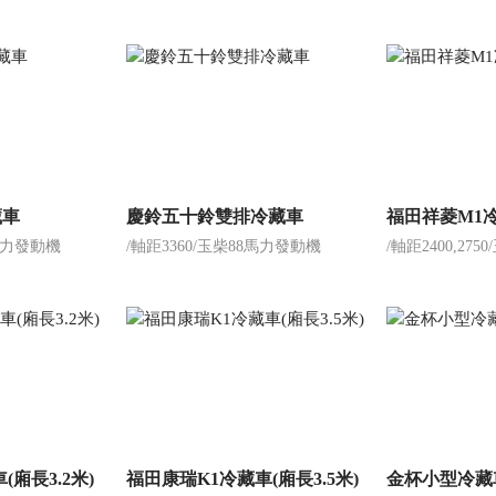
藏車
慶鈴五十鈴雙排冷藏車
福田祥菱M1
5馬力發動機
/軸距3360/玉柴88馬力發動機
/軸距2400,27
廂長3.2米)
福田康瑞K1冷藏車(廂長3.5米)
金杯小型冷藏車