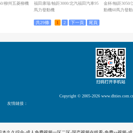
50/柳州五菱柳機
福田康瑞/軸距3000/北汽福田汽車95
金杯/軸距305
馬力發動機
動機60馬力發
共29條
1
2
下一頁
尾頁
Copyright © 2005-2026 www.dhties.c
友情鏈接：
本久久综合-成人免费视频一区二区-国产视频在线看-免费aa视频-成人